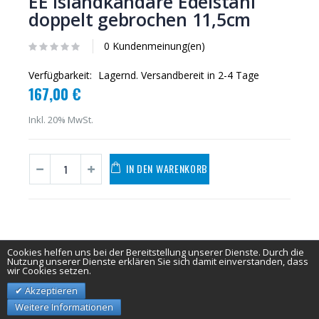
EE Islandkandare Edelstahl
doppelt gebrochen 11,5cm
0 Kundenmeinung(en)
Verfügbarkeit:
Lagernd. Versandbereit in 2-4 Tage
167,00 €
Inkl. 20% MwSt.
IN DEN WARENKORB
Cookies helfen uns bei der Bereitstellung unserer Dienste. Durch die
Nutzung unserer Dienste erklären Sie sich damit einverstanden, dass
wir Cookies setzen.
Akzeptieren
Weitere Informationen