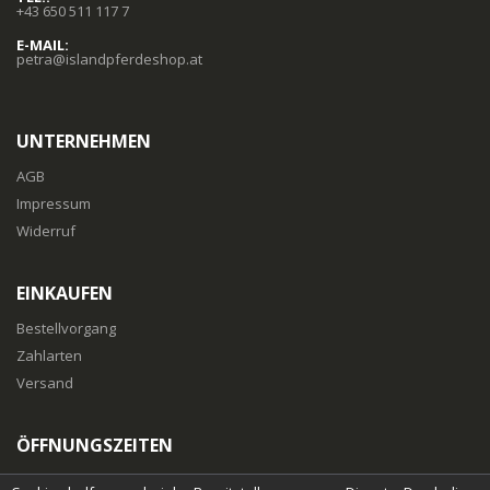
+43 650 511 117 7
E-MAIL:
petra@islandpferdeshop.at
UNTERNEHMEN
AGB
Impressum
Widerruf
EINKAUFEN
Bestellvorgang
Zahlarten
Versand
ÖFFNUNGSZEITEN
Mo-Fr
: 10:00 bis 18:00 Uhr