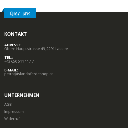
Über uns
KONTAKT
ADRESSE
Obere Hauptstrasse 49, 2291 Lassee
TEL.:
+43 650 511 117 7
E-MAIL:
petra@islandpferdeshop.at
UNTERNEHMEN
AGB
Impressum
Widerruf