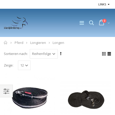
LINKS
0
Home
Pferd
Longieren
Longen
Sortieren nach:
Zeige: