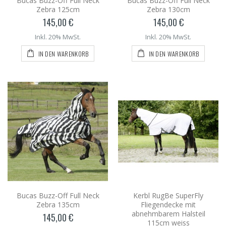
Bucas Buzz-Off Full Neck
Bucas Buzz-Off Full Neck
Zebra 125cm
Zebra 130cm
145,00 €
145,00 €
Inkl. 20% MwSt.
Inkl. 20% MwSt.
IN DEN WARENKORB
IN DEN WARENKORB
Bucas Buzz-Off Full Neck
Kerbl RugBe SuperFly
Zebra 135cm
Fliegendecke mit
abnehmbarem Halsteil
145,00 €
115cm weiss