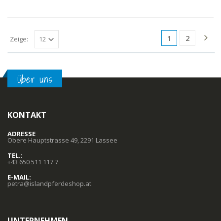
1
2
Zeige:
Über uns
KONTAKT
ADRESSE
Obere Hauptstrasse 49, 2291 Lassee
TEL.:
+43 650 511 117 7
E-MAIL:
petra@islandpferdeshop.at
UNTERNEHMEN