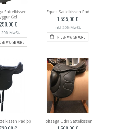
a Sattelkissen
Eques Sattelkissen Pad
yggur Gel
1.595,00 €
.250,00 €
Inkl. 20% MwSt.
l. 20% MwSt.
IN DEN WARENKORB
 DEN WARENKORB
telkissen Pad þþ
Töltsaga Odin Sattelkissen
.730,00 €
1.500,00 €