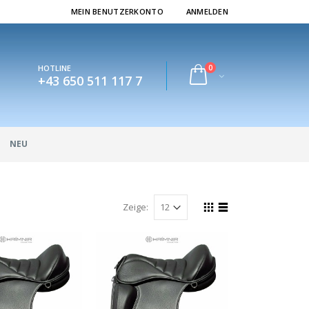
MEIN BENUTZERKONTO
ANMELDEN
0
HOTLINE
+43 650 511 117 7
NEU
Zeige: