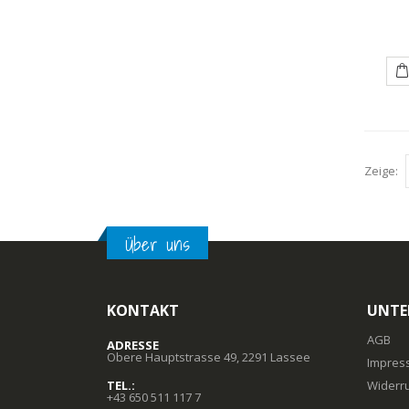
Zeige:
Über uns
KONTAKT
UNTE
AGB
ADRESSE
Obere Hauptstrasse 49, 2291 Lassee
Impres
TEL.:
Widerr
+43 650 511 117 7