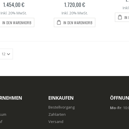
1.454,00 €
1.720,00 €
Ink
Inkl. 20% MwSt.
Inkl. 20% MwSt.
IN
IN DEN WARENKORB
IN DEN WARENKORB
RNEHMEN
EINKAUFEN
ÖFFNUN
Bestellvorgang
Mo-Fr
: 10
sum
Zahlarten
uf
Versand