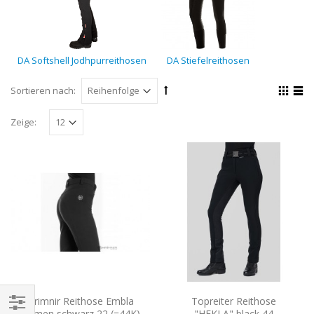
DA Softshell Jodhpurreithosen
DA Stiefelreithosen
Sortieren nach:
Zeige:
Hrimnir Reithose Embla
Topreiter Reithose
Damen schwarz 22 (=44K)
"HEKLA" black 44