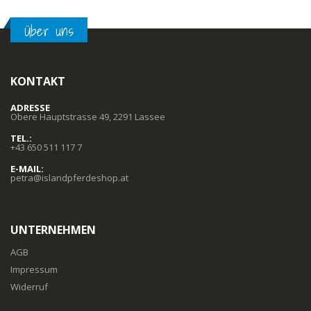
Über uns
KONTAKT
ADRESSE
Obere Hauptstrasse 49, 2291 Lassee
TEL.:
+43 650 511 117 7
E-MAIL:
petra@islandpferdeshop.at
UNTERNEHMEN
AGB
Impressum
Widerruf