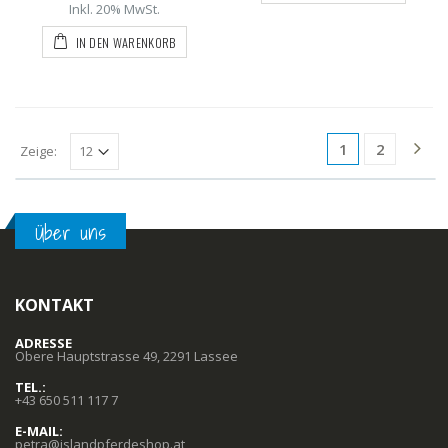
Inkl. 20% MwSt.
IN DEN WARENKORB
1
2
Zeige:
Über uns
KONTAKT
ADRESSE
Obere Hauptstrasse 49, 2291 Lassee
TEL.:
+43 650 511 117 7
E-MAIL:
petra@islandpferdeshop.at