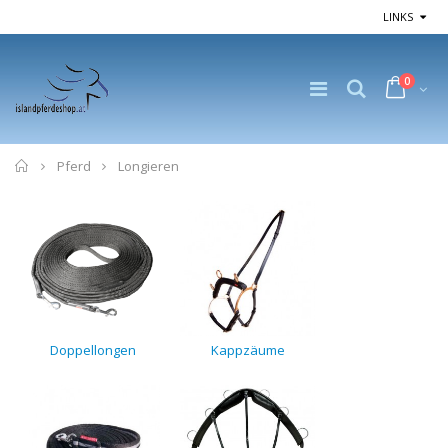
LINKS
0
Home
Pferd
Longieren
Doppellongen
Kappzäume