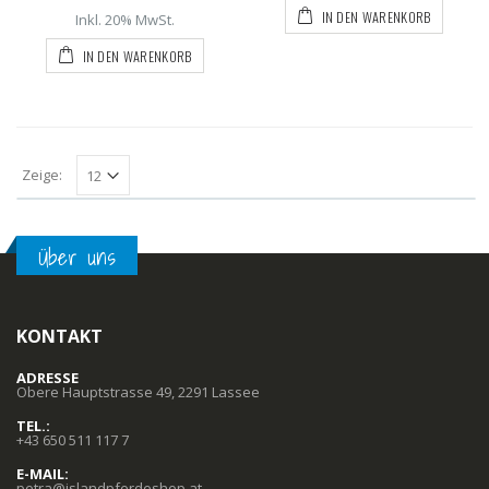
IN DEN WARENKORB
Inkl. 20% MwSt.
IN DEN WARENKORB
Zeige:
Über uns
KONTAKT
ADRESSE
Obere Hauptstrasse 49, 2291 Lassee
TEL.:
+43 650 511 117 7
E-MAIL:
petra@islandpferdeshop.at