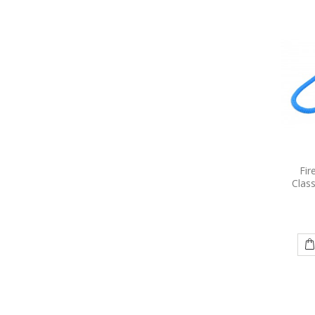
Fir
Clas