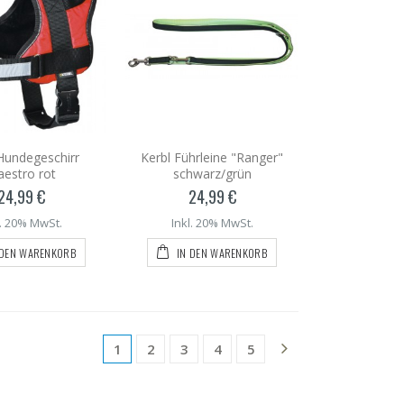
Hundegeschirr
Kerbl Führleine "Ranger"
estro rot
schwarz/grün
24,99 €
24,99 €
l. 20% MwSt.
Inkl. 20% MwSt.
 DEN WARENKORB
IN DEN WARENKORB
1
2
3
4
5