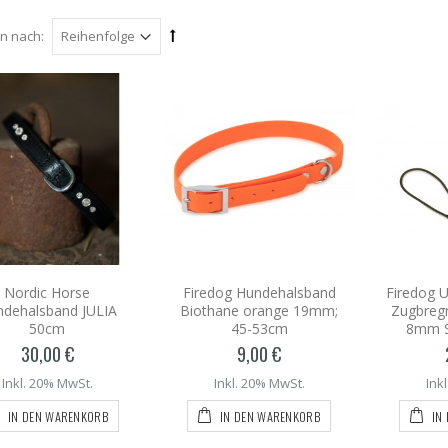
en nach:
Nordic Horse
Firedog Hundehalsband
Firedog 
dehalsband JULIA
Biothane orange 19mm;
Zugbreg
50cm
45-53cm
8mm S
30,00 €
9,00 €
Inkl. 20% MwSt.
Inkl. 20% MwSt.
Ink
IN DEN WARENKORB
IN DEN WARENKORB
IN