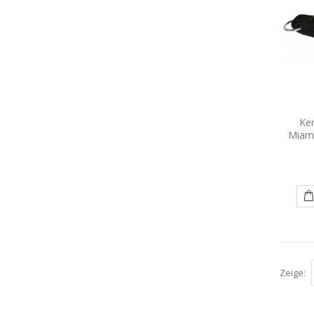
Ke
Miami
Zeige: