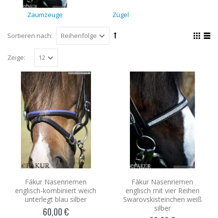
Zaumzeuge
Zügel
Sortieren nach:
Zeige:
Fákur Nasenriemen
Fàkur Nasenriemen
englisch-kombiniert weich
englisch mit vier Reihen
unterlegt blau silber
Swarovskisteinchen weiß
silber
60,00 €