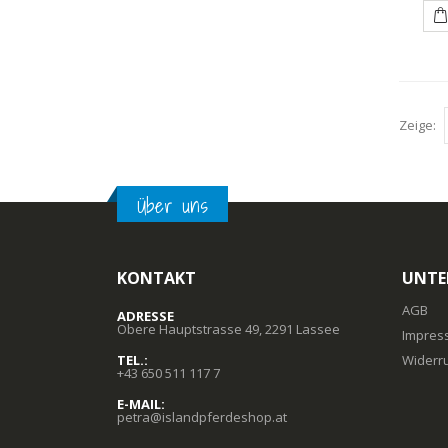
Zeige:
Über uns
KONTAKT
UNTE
AGB
ADRESSE
Obere Hauptstrasse 49, 2291 Lassee
Impres
TEL.:
Widerr
+43 650 511 117 7
E-MAIL:
petra@islandpferdeshop.at