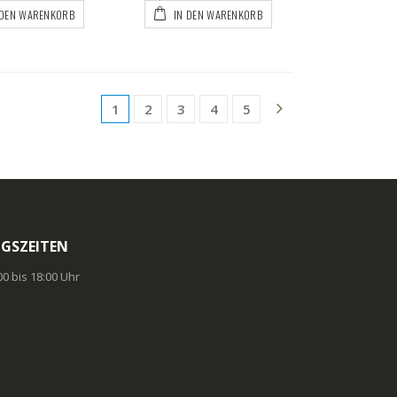
 DEN WARENKORB
IN DEN WARENKORB
1
2
3
4
5
GSZEITEN
:00 bis 18:00 Uhr