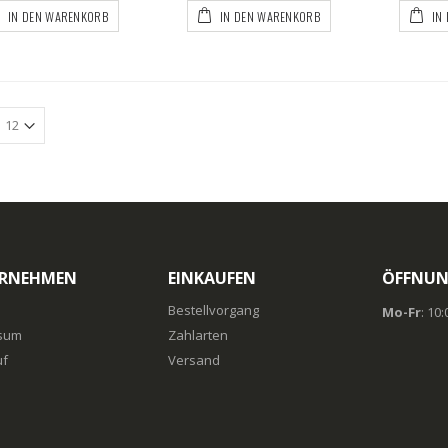
IN DEN WARENKORB
IN DEN WARENKORB
IN
RNEHMEN
EINKAUFEN
ÖFFNUN
Bestellvorgang
Mo-Fr
: 10
sum
Zahlarten
uf
Versand