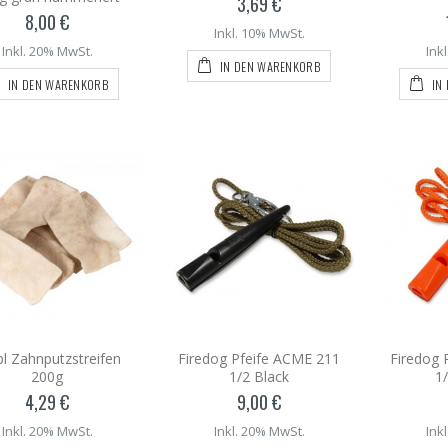
3,69 €
8,00 €
Inkl. 10% MwSt.
Inkl. 20% MwSt.
Ink
IN DEN WARENKORB
IN DEN WARENKORB
IN
bl Zahnputzstreifen
Firedog Pfeife ACME 211
Firedog 
200g
1/2 Black
1
4,29 €
9,00 €
Inkl. 20% MwSt.
Inkl. 20% MwSt.
Ink