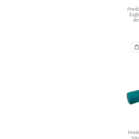
Fired
Zugb
8m
Fire
500