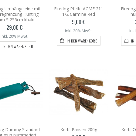
og Umhängeleine mit
Firedog Pfeife ACME 211
Firedo
regrenzung Hunting
1/2 Carmine Red
hu
m S 255cm khaki
9,00 €
29,00 €
Inkl. 20% MwSt.
Ink
Inkl. 20% MwSt.
IN DEN WARENKORB
IN
IN DEN WARENKORB
dog Dummy Standard
Kerbl Pansen 200g
Kerbl 
g grün nummeriert