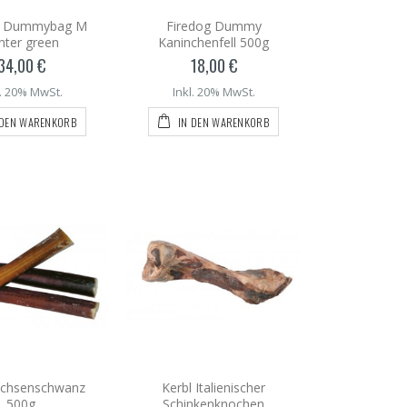
g Dummybag M
Firedog Dummy
nter green
Kaninchenfell 500g
34,00 €
18,00 €
l. 20% MwSt.
Inkl. 20% MwSt.
 DEN WARENKORB
IN DEN WARENKORB
Ochsenschwanz
Kerbl Italienischer
500g
Schinkenknochen