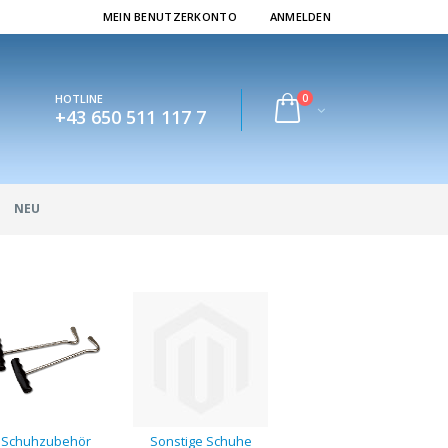
MEIN BENUTZERKONTO
ANMELDEN
0
HOTLINE
+43 650 511 117 7
NEU
Schuhzubehör
Sonstige Schuhe