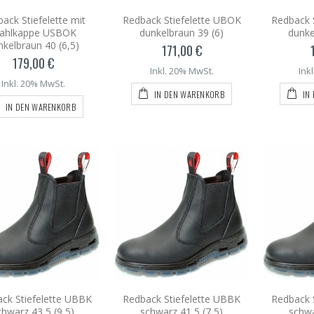
ack Stiefelette mit
Redback Stiefelette UBOK
Redback 
tahlkappe USBOK
dunkelbraun 39 (6)
dunke
nkelbraun 40 (6,5)
171,00 €
179,00 €
Inkl. 20% MwSt.
Ink
Inkl. 20% MwSt.
IN DEN WARENKORB
IN
IN DEN WARENKORB
ck Stiefelette UBBK
Redback Stiefelette UBBK
Redback 
chwarz 43,5 (9,5)
schwarz 41,5 (7,5)
schwa