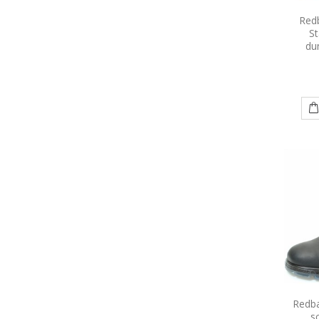
Redb
S
du
Redba
s