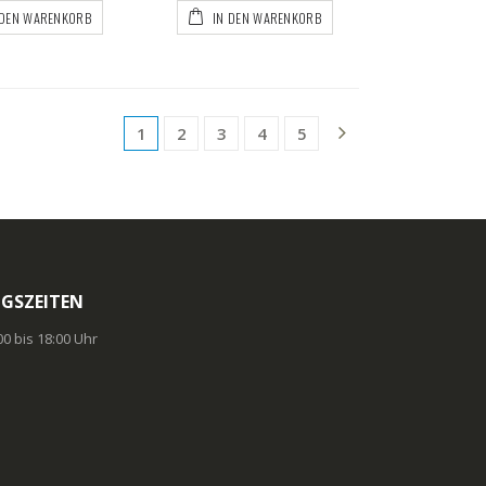
 DEN WARENKORB
IN DEN WARENKORB
1
2
3
4
5
GSZEITEN
:00 bis 18:00 Uhr