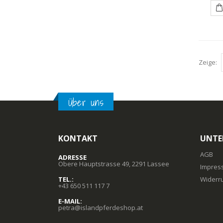
Zeige:
Über uns
KONTAKT
UNTE
AGB
ADRESSE
Obere Hauptstrasse 49, 2291 Lassee
Impres
TEL.:
Widerr
+43 650 511 117 7
E-MAIL:
petra@islandpferdeshop.at