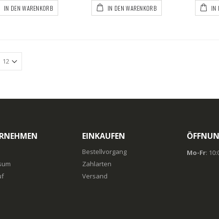
IN DEN WARENKORB
IN DEN WARENKORB
IN
RNEHMEN
EINKAUFEN
ÖFFNUN
Bestellvorgang
Mo-Fr
: 10
sum
Zahlarten
uf
Versand