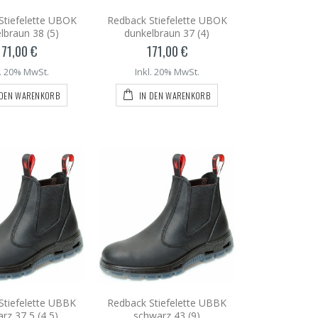
Stiefelette UBOK
Redback Stiefelette UBOK
lbraun 38 (5)
dunkelbraun 37 (4)
171,00 €
171,00 €
l. 20% MwSt.
Inkl. 20% MwSt.
 DEN WARENKORB
IN DEN WARENKORB
Stiefelette UBBK
Redback Stiefelette UBBK
rz 37,5 (4,5)
schwarz 43 (9)