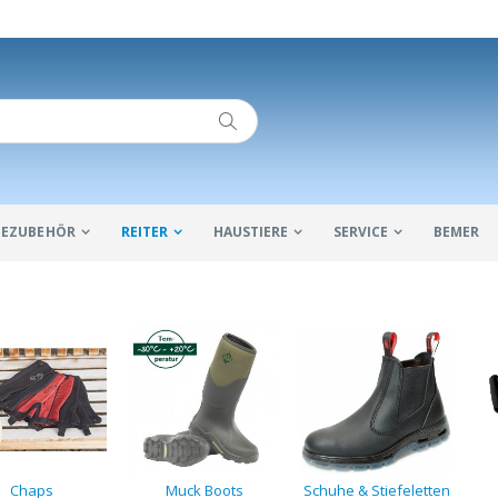
IDEZUBEHÖR
REITER
HAUSTIERE
SERVICE
BEMER
Chaps
Muck Boots
Schuhe & Stiefeletten