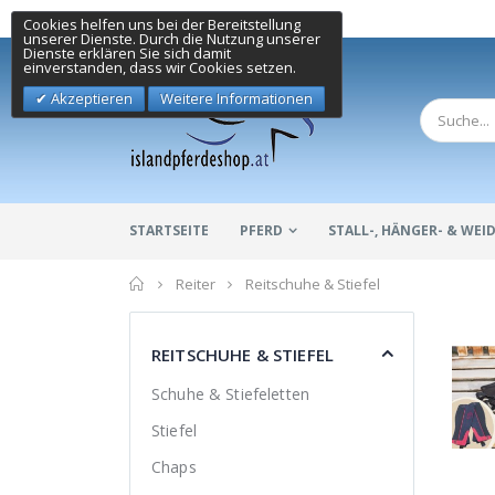
Cookies helfen uns bei der Bereitstellung
unserer Dienste. Durch die Nutzung unserer
Dienste erklären Sie sich damit
einverstanden, dass wir Cookies setzen.
Akzeptieren
Weitere Informationen
STARTSEITE
PFERD
STALL-, HÄNGER- & WE
Home
Reiter
Reitschuhe & Stiefel
REITSCHUHE & STIEFEL
Schuhe & Stiefeletten
Stiefel
Chaps