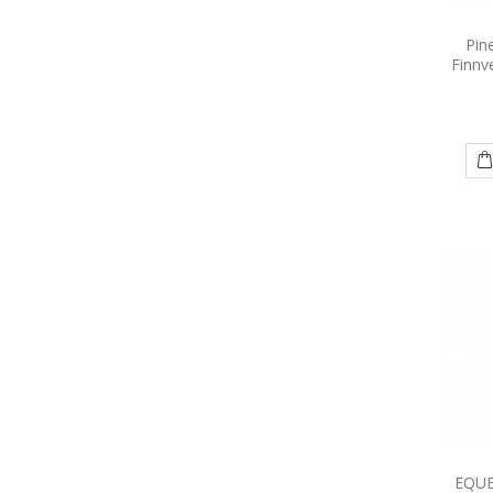
Pin
Finnv
EQUE