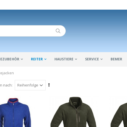
IDEZUBEHÖR
REITER
HAUSTIERE
SERVICE
BEMER
cejacken
en nach: