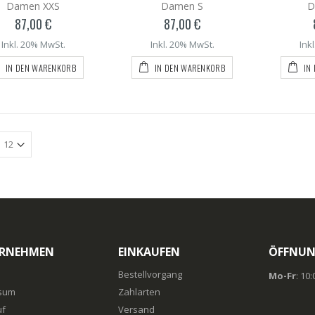
Damen XXS
Damen S
D
87,00 €
87,00 €
Inkl. 20% MwSt.
Inkl. 20% MwSt.
Ink
IN DEN WARENKORB
IN DEN WARENKORB
IN
RNEHMEN
EINKAUFEN
ÖFFNUN
Bestellvorgang
Mo-Fr
: 10
sum
Zahlarten
uf
Versand