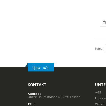
Zeige:
Über uns
KONTAKT
UNTE
AGB
ADRESSE
Obere Hauptstrasse 49, 2291 Lassee
Impres
TEL.:
Widerr