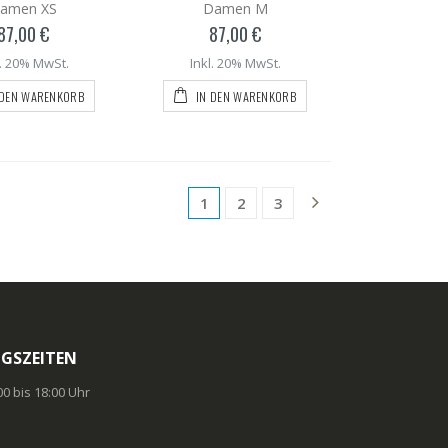
amen XS
Damen M
87,00 €
87,00 €
l. 20% MwSt.
Inkl. 20% MwSt.
 DEN WARENKORB
IN DEN WARENKORB
1
2
3
GSZEITEN
:00 bis 18:00 Uhr