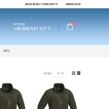
MEIN BENUTZERKONTO
ANMELDEN
0
HOTLINE
+43 650 511 117 7
NEU
Zeige: