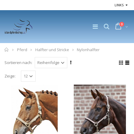
LINKS
0
Home
Pferd
Halfter und Stricke
Nylonhalfter
Sortieren nach:
Zeige: