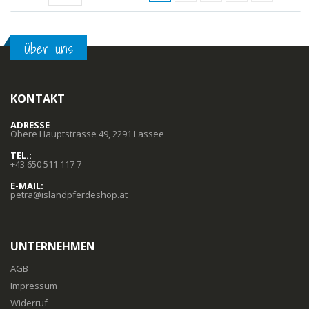
Über uns
KONTAKT
ADRESSE
Obere Hauptstrasse 49, 2291 Lassee
TEL.:
+43 650 511 117 7
E-MAIL:
petra@islandpferdeshop.at
UNTERNEHMEN
AGB
Impressum
Widerruf