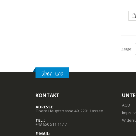
Zeige:
Über uns
KONTAKT
UNTE
AGB
ADRESSE
Obere Hauptstrasse 49, 2291 Lassee
Impres
TEL.:
Widerr
+43 650 511 117 7
E-MAIL: