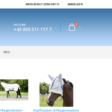
MEIN BENUTZERKONTO
ANMELDEN
0
HOTLINE
+43 650 511 117 7
NEU
Fliegendecken
Kopfhauben & Fliegenmasken