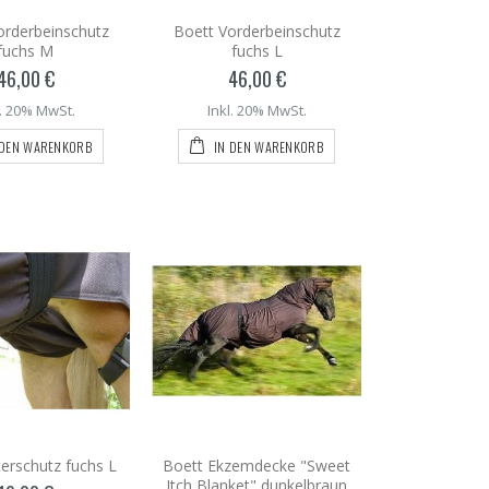
orderbeinschutz
Boett Vorderbeinschutz
fuchs M
fuchs L
46,00 €
46,00 €
l. 20% MwSt.
Inkl. 20% MwSt.
 DEN WARENKORB
IN DEN WARENKORB
erschutz fuchs L
Boett Ekzemdecke "Sweet
Itch Blanket" dunkelbraun