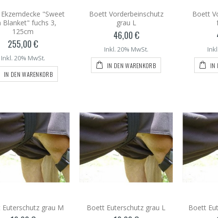
 Ekzemdecke "Sweet
Boett Vorderbeinschutz
Boett V
h Blanket" fuchs 3,
grau L
125cm
46,00 €
255,00 €
Inkl. 20% MwSt.
Ink
Inkl. 20% MwSt.
IN DEN WARENKORB
IN
IN DEN WARENKORB
 Euterschutz grau M
Boett Euterschutz grau L
Boett Eut