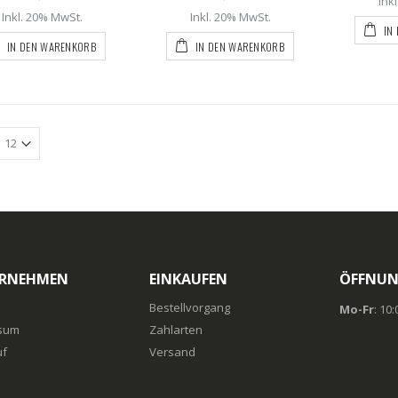
Ink
Inkl. 20% MwSt.
Inkl. 20% MwSt.
IN
IN DEN WARENKORB
IN DEN WARENKORB
RNEHMEN
EINKAUFEN
ÖFFNUN
Bestellvorgang
Mo-Fr
: 10
sum
Zahlarten
uf
Versand