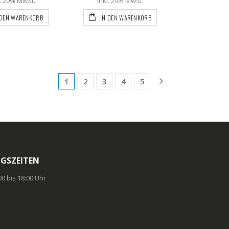
l. 20% MwSt.
Inkl. 20% MwSt.
 DEN WARENKORB
IN DEN WARENKORB
1
2
3
4
5
GSZEITEN
:00 bis 18:00 Uhr