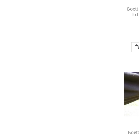
Boett
Itc
Boett