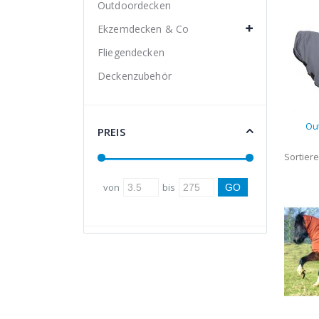
Outdoordecken
Ekzemdecken & Co
Fliegendecken
Deckenzubehör
Ou
PREIS
Sortier
von
bis