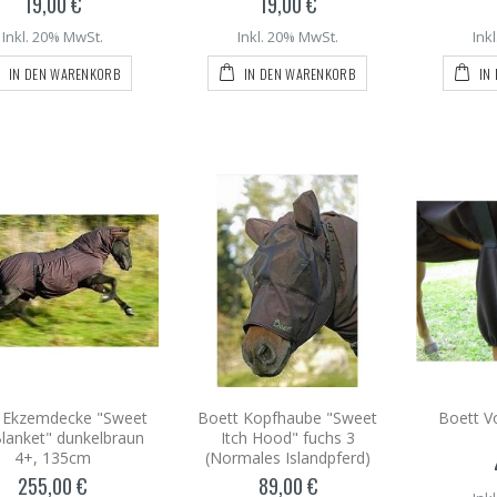
19,00 €
19,00 €
Inkl. 20% MwSt.
Inkl. 20% MwSt.
Ink
IN DEN WARENKORB
IN DEN WARENKORB
IN
 Ekzemdecke "Sweet
Boett Kopfhaube "Sweet
Boett V
Blanket" dunkelbraun
Itch Hood" fuchs 3
4+, 135cm
(Normales Islandpferd)
255,00 €
89,00 €