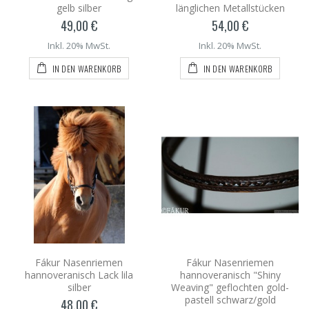
gelb silber
länglichen Metallstücken
49,00 €
54,00 €
Inkl. 20% MwSt.
Inkl. 20% MwSt.
IN DEN WARENKORB
IN DEN WARENKORB
Fákur Nasenriemen
Fákur Nasenriemen
hannoveranisch Lack lila
hannoveranisch "Shiny
silber
Weaving" geflochten gold-
pastell schwarz/gold
48,00 €