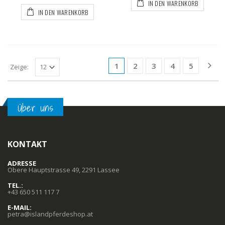
IN DEN WARENKORB
IN DEN WARENKORB
1
2
3
4
5
Zeige:
Über uns
KONTAKT
ADRESSE
Obere Hauptstrasse 49, 2291 Lassee
TEL.:
+43 650 511 117 7
E-MAIL:
petra@islandpferdeshop.at