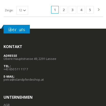
1
2
3
4
5
Zeige:
Über uns
KONTAKT
ADRESSE
Obere Hauptstrasse 49, 2291 Lassee
TEL.:
+43 650 511 117 7
E-MAIL:
petra@islandpferdeshop.at
UNTERNEHMEN
AGB