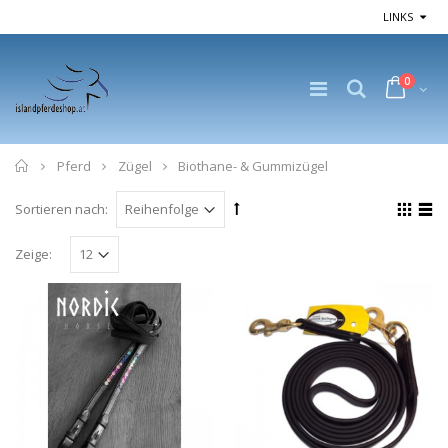
LINKS
0
Home
Pferd
Zügel
Biothane- & Gummizügel
Sortieren nach:
Zeige: