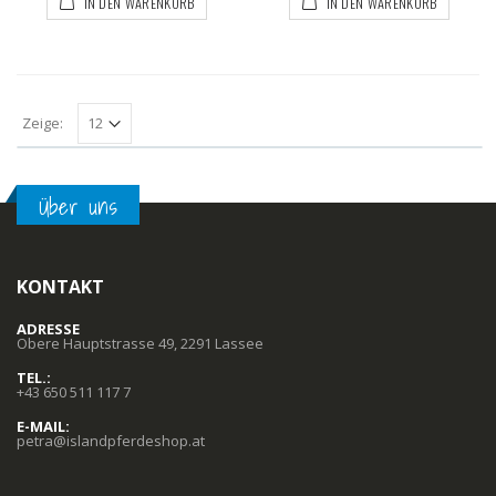
IN DEN WARENKORB
IN DEN WARENKORB
Zeige:
Über uns
KONTAKT
ADRESSE
Obere Hauptstrasse 49, 2291 Lassee
TEL.:
+43 650 511 117 7
E-MAIL:
petra@islandpferdeshop.at