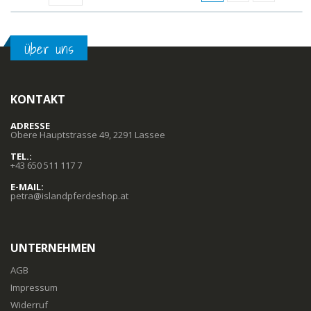
Über uns
KONTAKT
ADRESSE
Obere Hauptstrasse 49, 2291 Lassee
TEL.:
+43 650 511 117 7
E-MAIL:
petra@islandpferdeshop.at
UNTERNEHMEN
AGB
Impressum
Widerruf