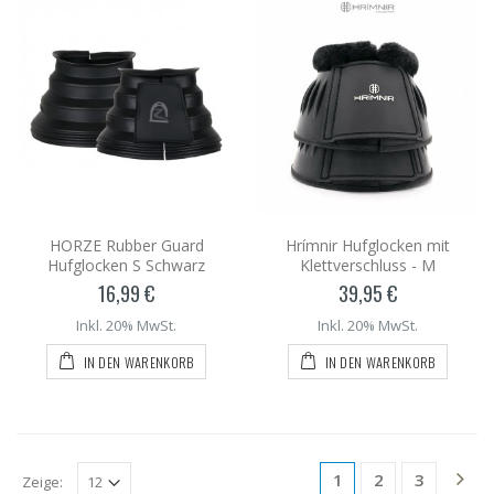
HORZE Rubber Guard
Hrímnir Hufglocken mit
Hufglocken S Schwarz
Klettverschluss - M
16,99 €
39,95 €
Inkl. 20% MwSt.
Inkl. 20% MwSt.
IN DEN WARENKORB
IN DEN WARENKORB
1
2
3
Zeige: