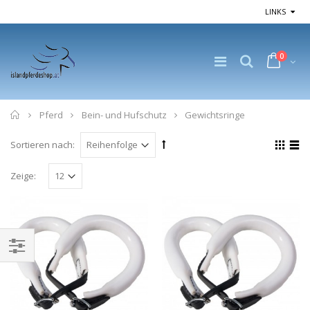
LINKS
0
Home
Pferd
Bein- und Hufschutz
Gewichtsringe
Sortieren nach:
Zeige: