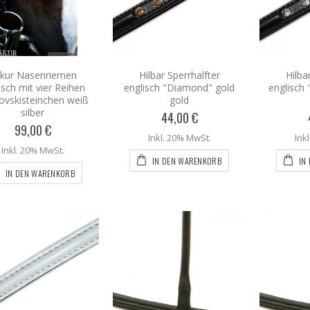
kur Nasenriemen
Hilbar Sperrhalfter
Hilba
isch mit vier Reihen
englisch "Diamond" gold
englisch 
ovskisteinchen weiß
gold
silber
44,00 €
99,00 €
Inkl. 20% MwSt.
Ink
Inkl. 20% MwSt.
IN DEN WARENKORB
IN
IN DEN WARENKORB