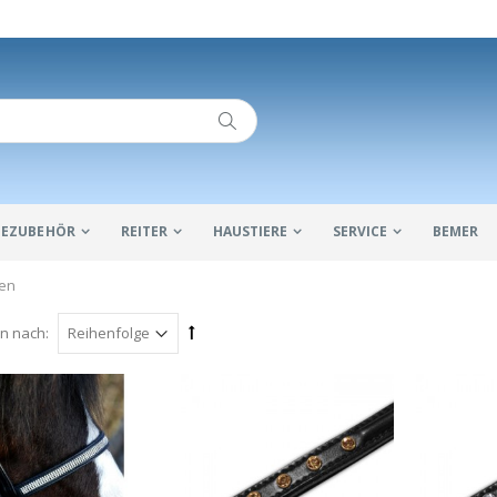
IDEZUBEHÖR
REITER
HAUSTIERE
SERVICE
BEMER
men
en nach: