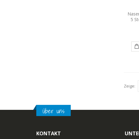
Nasen
5 St
Zeige:
Über uns
KONTAKT
UNTE