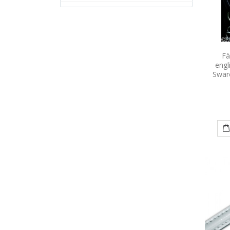
Fà
engl
Swar