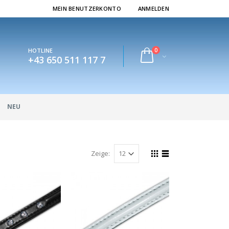
MEIN BENUTZERKONTO
ANMELDEN
0
HOTLINE
+43 650 511 117 7
NEU
Zeige: