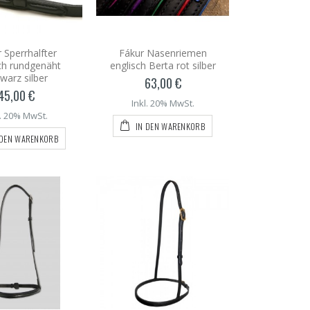
r Sperrhalfter
Fákur Nasenriemen
ch rundgenäht
englisch Berta rot silber
warz silber
63,00 €
45,00 €
Inkl. 20% MwSt.
l. 20% MwSt.
IN DEN WARENKORB
 DEN WARENKORB