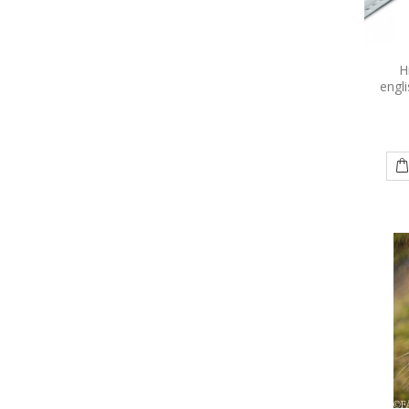
H
engli