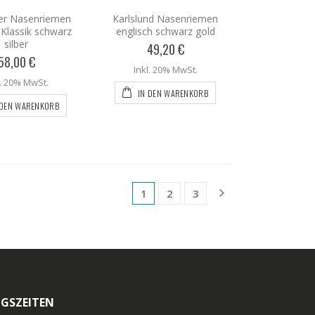
er Nasenriemen
Karlslund Nasenriemen
 Klassik schwarz
englisch schwarz gold
silber
49,20 €
58,00 €
Inkl. 20% MwSt.
l. 20% MwSt.
IN DEN WARENKORB
 DEN WARENKORB
1
2
3
GSZEITEN