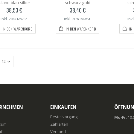
sland blau silber
schwarz gold
sch
38,53 €
38,40 €
Inkl. 20% MwSt.
Inkl. 20% MwSt.
Ink
IN DEN WARENKORB
IN DEN WARENKORB
IN
RNEHMEN
EINKAUFEN
ÖFFNUN
Bestellvorgang
Mo-Fr
: 10
sum
Zahlarten
uf
Versand