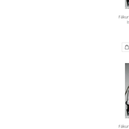
Fákur
I
Fákur