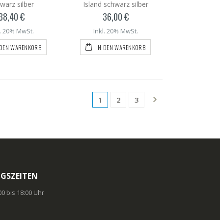
warz silber
Island schwarz silber
38,40 €
36,00 €
l. 20% MwSt.
Inkl. 20% MwSt.
 DEN WARENKORB
IN DEN WARENKORB
1
2
3
GSZEITEN
:00 bis 18:00 Uhr