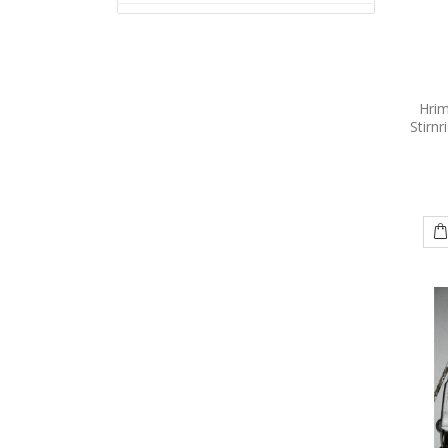
Hrim
Stirn