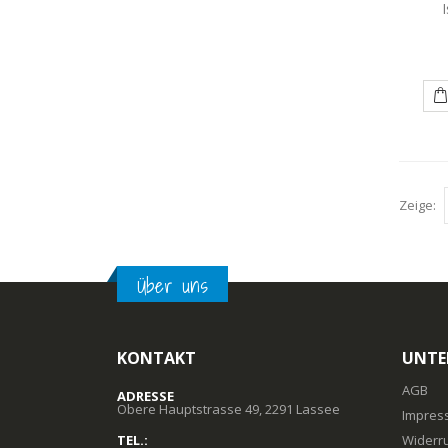
I
Zeige:
Über uns
KONTAKT
UNTE
AGB
ADRESSE
Obere Hauptstrasse 49, 2291 Lassee
Impres
TEL.:
Widerr