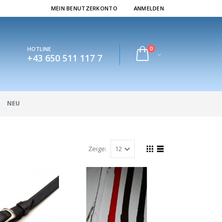
MEIN BENUTZERKONTO
ANMELDEN
0
HOTLINE
+43 650 511 117 7
NEU
Zeige: