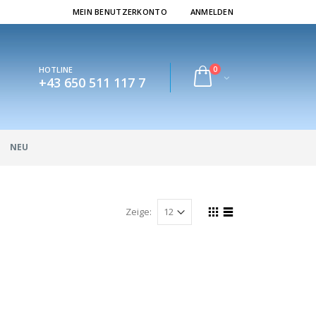
MEIN BENUTZERKONTO
ANMELDEN
0
HOTLINE
+43 650 511 117 7
NEU
Zeige: