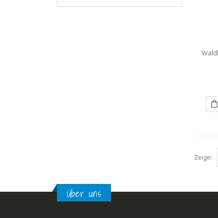
Waldh
Zeige:
Über uns