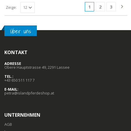
1
2
3
Zeige:
Über uns
KONTAKT
ADRESSE
Obere Hauptstrasse 49, 2291 Lassee
TEL.:
+43 650 511 117 7
E-MAIL:
petra@islandpferdeshop.at
UNTERNEHMEN
AGB