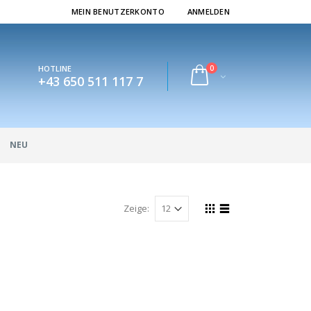
MEIN BENUTZERKONTO
ANMELDEN
0
HOTLINE
+43 650 511 117 7
NEU
Zeige: