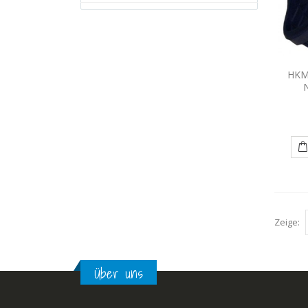
HKM 
Zeige:
Über uns