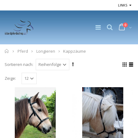
LINKS
0
Home
Pferd
Longieren
Kappzäume
Sortieren nach:
Zeige: