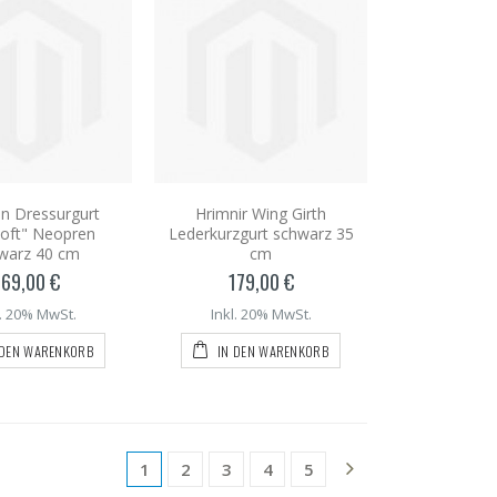
n Dressurgurt
Hrimnir Wing Girth
soft" Neopren
Lederkurzgurt schwarz 35
warz 40 cm
cm
69,00 €
179,00 €
l. 20% MwSt.
Inkl. 20% MwSt.
 DEN WARENKORB
IN DEN WARENKORB
1
2
3
4
5