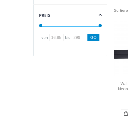
Sortier
PREIS
von
bis
Wal
Neop