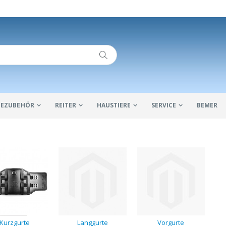
IDEZUBEHÖR
REITER
HAUSTIERE
SERVICE
BEMER
Kurzgurte
Langgurte
Vorgurte