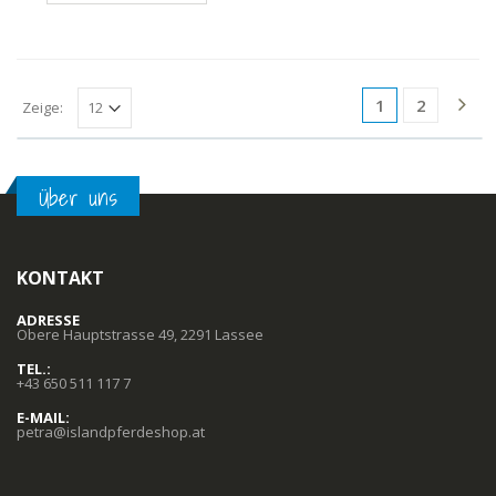
1
2
Zeige:
Über uns
KONTAKT
ADRESSE
Obere Hauptstrasse 49, 2291 Lassee
TEL.:
+43 650 511 117 7
E-MAIL:
petra@islandpferdeshop.at