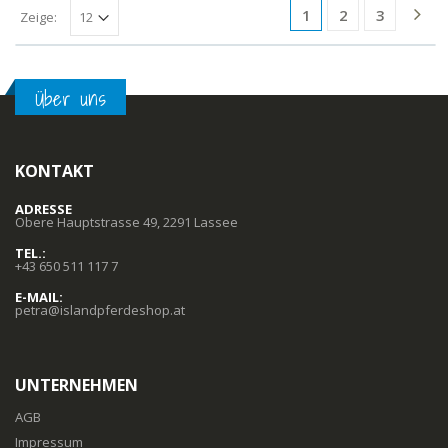
1
2
3
Zeige:
Über uns
KONTAKT
ADRESSE
Obere Hauptstrasse 49, 2291 Lassee
TEL.:
+43 650 511 117 7
E-MAIL:
petra@islandpferdeshop.at
UNTERNEHMEN
AGB
Impressum