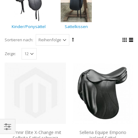
Kinder/Ponysättel
Sattelkissen
Sortieren nach:
Zeige:
Hrimnir Elite X-Change mit
Selleria Equipe Emporio
Softsitz Sattel schwarz
Iceland Sattel