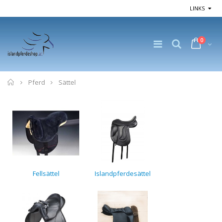
LINKS
0
Home
Pferd
Sättel
Fellsättel
Islandpferdesättel