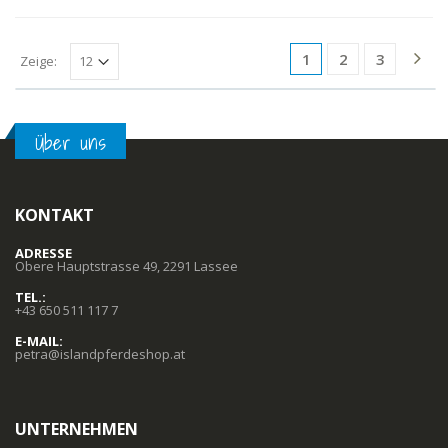
1
2
3
Zeige:
Über uns
KONTAKT
ADRESSE
Obere Hauptstrasse 49, 2291 Lassee
TEL.:
+43 650 511 117 7
E-MAIL:
petra@islandpferdeshop.at
UNTERNEHMEN