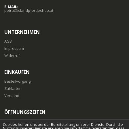
E-MAIL:
petra@islandpferdeshop.at
UNTERNEHMEN
AGB
Impressum
Widerruf
EINKAUFEN
Bestellvorgang
Zahlarten
Versand
ÖFFNUNGSZEITEN
Mo-Fr
: 10:00 bis 18:00 Uhr
Cookies helfen uns bei der Bereitstellung unserer Dienste. Durch die
Nutzung unserer Dienste erklären Sie sich damit einverstanden, dass