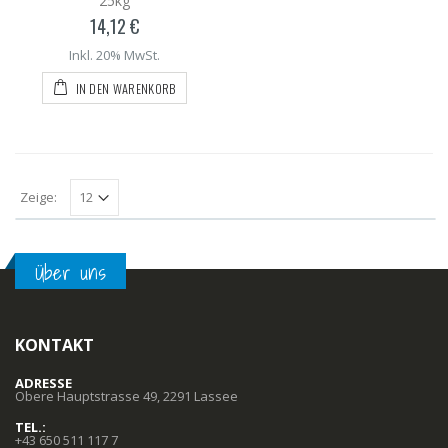
25kg
14,12 €
Inkl. 20% MwSt.
IN DEN WARENKORB
Zeige:
Über uns
KONTAKT
ADRESSE
Obere Hauptstrasse 49, 2291 Lassee
TEL.:
+43 650 511 117 7