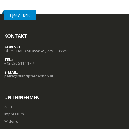
Über uns
KONTAKT
ADRESSE
Obere Hauptstrasse 49, 2291 Lassee
TEL.:
+43 650 511 117 7
E-MAIL:
petra@islandpferdeshop.at
UNTERNEHMEN
AGB
Impressum
Widerruf