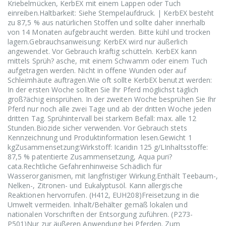
Kriebelmücken, KerbEX mit einem Lappen oder Tuch
einreiben.Haltbarkeit: Siehe Stempelaufdruck. | KerbEX besteht
zu 87,5 % aus natürlichen Stoffen und sollte daher innerhalb
von 14 Monaten aufgebraucht werden. Bitte kühl und trocken
lagern.Gebrauchsanweisung: KerbEX wird nur äußerlich
angewendet. Vor Gebrauch kräftig schütteln. KerbEX kann
mittels Sprüh? asche, mit einem Schwamm oder einem Tuch
aufgetragen werden. Nicht in offene Wunden oder auf
Schleimhäute auftragen.Wie oft sollte KerbEX benutzt werden:
In der ersten Woche sollten Sie Ihr Pferd möglichst täglich
groß?ächig einsprühen. In der zweiten Woche besprühen Sie Ihr
Pferd nur noch alle zwei Tage und ab der dritten Woche jeden
dritten Tag. Sprühintervall bei starkem Befall: max. alle 12
Stunden.Biozide sicher verwenden. Vor Gebrauch stets
Kennzeichnung und Produktinformation lesen.Gewicht 1
kgZusammensetzung:Wirkstoff: Icaridin 125 g/LInhaltsstoffe:
87,5 % patentierte Zusammensetzung, Aqua puri?
cata.Rechtliche Gefahrenhinweise Schädlich für
Wasserorganismen, mit langfristiger Wirkung.Enthält Teebaum-,
Nelken-, Zitronen- und Eukalyptusöl. Kann allergische
Reaktionen hervorrufen. (H412, EUH208)Freisetzung in die
Umwelt vermeiden. Inhalt/Behälter gemäß lokalen und
nationalen Vorschriften der Entsorgung zuführen. (P273-
P501)Nur zur äußeren Anwendung bei Pferden. Zum