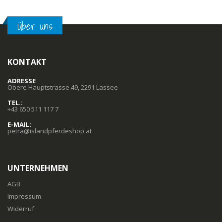
Über uns
KONTAKT
ADRESSE
Obere Hauptstrasse 49, 2291 Lassee
TEL.:
+43 650 511 117 7
E-MAIL:
petra@islandpferdeshop.at
UNTERNEHMEN
AGB
Impressum
Widerruf