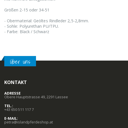
Größen 2-15 oder 34-51
- Obermaterial: Geöltes Rindleder 2,5-2,8mm.
- Sohle: Polyurethan PU/TPU.
- Farbe: Black / Schwarz
Über uns
KONTAKT
ADRESSE
Obere Hauptstrasse 49, 2291 Lassee
TEL.:
+43 650 511 117 7
E-MAIL:
petra@islandpferdeshop.at