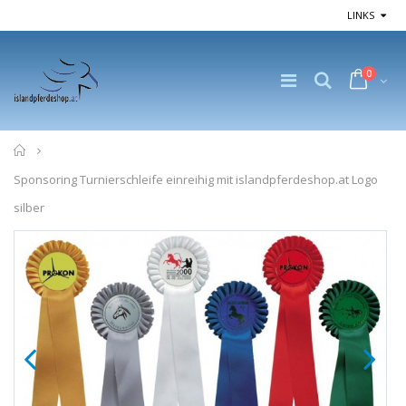
LINKS
0
Home
Sponsoring Turnierschleife einreihig mit islandpferdeshop.at Logo
silber